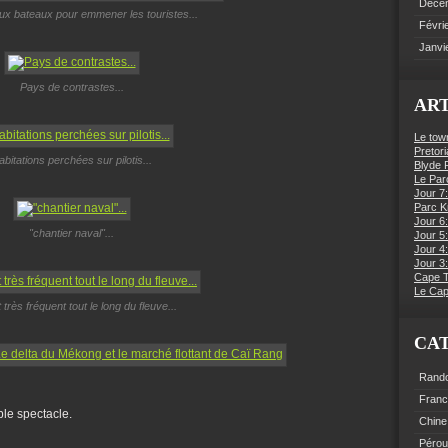
Déce
x bateaux pour emmener les touristes...
Févri
Janvi
Pays de contrastes...
ART
Le tow
Pretori
abitations perchées sur pilotis...
Blyde R
Le Par
Jour 7:
Parc K
Jour 6
"chantier naval"...
Jour 5:
Jour 4
Jour 3:
Cape 
Le Cap
 très fréquent tout le long du fleuve...
CA
Rand
Fran
ble spectacle.
Chine
Pérou