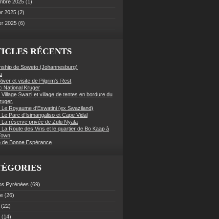
mbre 2025
(1)
er 2025
(2)
er 2025
(6)
ICLES RÉCENTS
nship de Soweto (Johannesburg)
a
iver et visite de Pilgrim's Rest
c National Kruger
 Village Swazi et village de tentes en bordure du
ruger.
: Le Royaume d'Eswatini (ex Swaziland)
 Le Parc d'Isimangaliso et Cape Vidal
: La réserve privée de Zulu Nyala
 La Route des Vins et le quartier de Bo Kaap à
Town
 de Bonne Espérance
TÉGORIES
os Pyrénées
(69)
ce
(26)
(22)
(14)