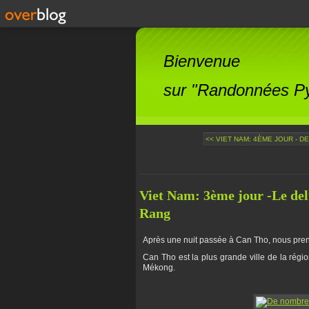
Bienvenue
sur "Randonnées Pyr
<< VIET NAM: 4ÈME JOUR - DE
Viet Nam: 3ème jour -Le del
Rang
Après une nuit passée à Can Tho, nous preno
Can Tho est la plus grande ville de la régi
Mékong.