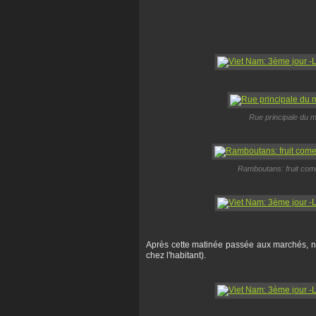
Rue principale du m
Ramboutans: fruit comes
Après cette matinée passée aux marchés, nou
chez l'habitant).