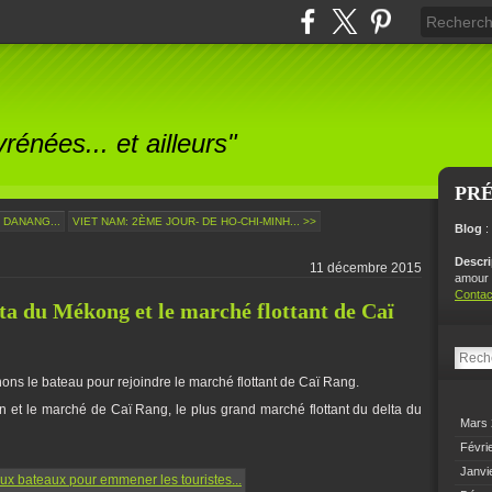
énées... et ailleurs"
PR
 DANANG...
VIET NAM: 2ÈME JOUR- DE HO-CHI-MINH... >>
Blog
:
Descr
11 décembre 2015
amour p
Contac
ta du Mékong et le marché flottant de Caï
ns le bateau pour rejoindre le marché flottant de Caï Rang.
on et le marché de Caï Rang, le plus grand marché flottant du delta du
Mars
Févri
Janvi