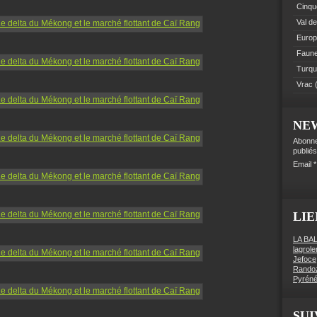
Cinque
Val de
Euro
Faune 
Turqu
Vrac
(
NE
Abonne
publiés
Email
LIE
LA BA
lagrol
Jefoce
Rando
Pyréné
SUI