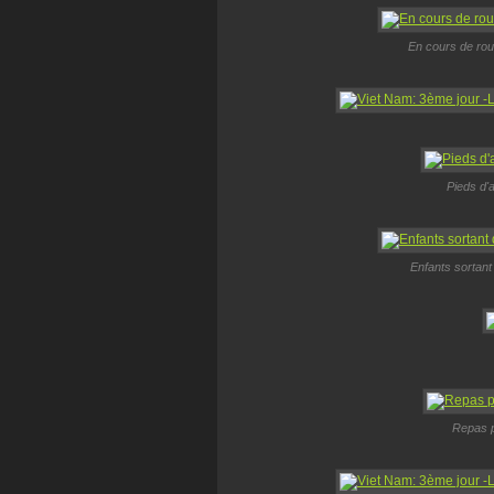
En cours de rou
Pieds d'
Enfants sortant 
Repas p