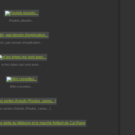
Poulets plumés...
Ici, pas besoin d'explication...
et les tripes qui vont avec...
Mini crevettes...
s sortes d'oeufs (Poules, canes...)