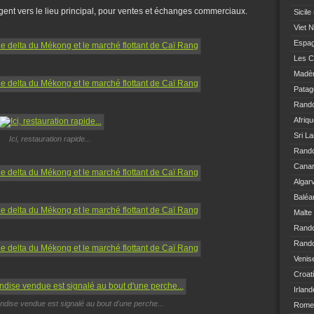
nt vers le lieu principal, pour ventes et échanges commerciaux.
Sicile
Viet 
Espa
Les C
Madè
Patag
Rand
Afriq
Sri L
Ici, restauration rapide...
Rando
Canar
Algar
Baléa
Malte
Rand
Rando
Venis
Croat
Irland
dise vendue est signalé au bout d'une perche...
Rome