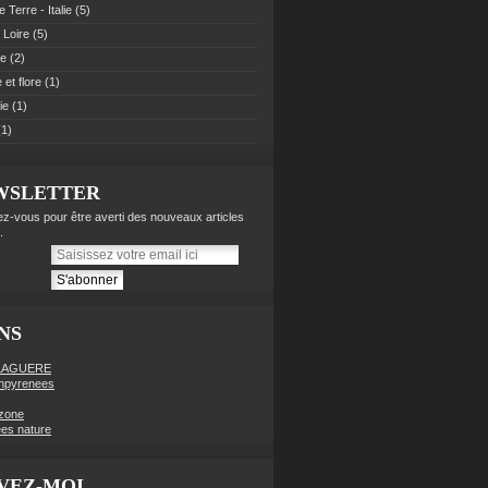
 Terre - Italie
(5)
 Loire
(5)
pe
(2)
et flore
(1)
ie
(1)
1)
WSLETTER
z-vous pour être averti des nouveaux articles
.
NS
LAGUERE
enpyrenees
zone
es nature
VEZ-MOI