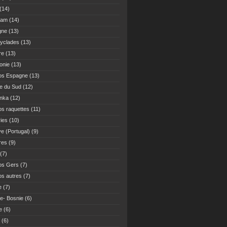
(14)
Nam
(14)
gne
(13)
yclades
(13)
re
(13)
onie
(13)
os Espagne
(13)
ue du Sud
(12)
anka
(12)
s raquettes
(11)
ies
(10)
ve (Portugal)
(9)
res
(9)
(7)
os Gers
(7)
s autres
(7)
e
(7)
ie- Bosnie
(6)
e
(6)
(6)