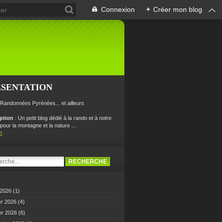
Connexion
+
Créer mon blog
ÉSENTATION
 Randonnées Pyrénées... et ailleurs
iption
: Un petit blog dédié à la rando et à notre
our la montagne et la nature ...
t
 2026
(1)
er 2026
(4)
er 2026
(6)