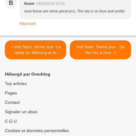
B
Boom
19/02/2016 20:32
wow these are some great pics. The sky is so blue and pretty!
Répondre
< Viet Nam: 3ème jour -Le
Viet Nam: 5ème jour - De
delta du Mékong et le
Hoï An à Hué. >
marché flottant de Caï
Rang
Hébergé par Overblog
Top articles
Pages
Contact
Signaler un abus
C.G.U.
Cookies et données personnelles