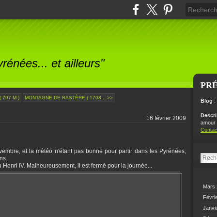
énées... et ailleurs"
PR
 797 M )
MONTAGNE DE BASTÈRE ( 1708... >>
Blog
:
Descr
16 février 2009
amour p
Contac
embre, et la météo n'étant pas bonne pour partir dans les Pyrénées,
ns.
 Henri IV. Malheureusement, il est fermé pour la journée...
Mars
Févri
Janvi