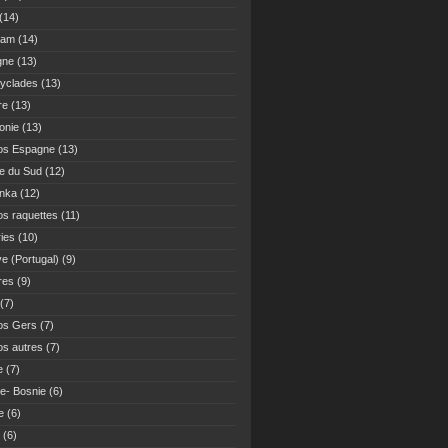
(14)
Nam
(14)
gne
(13)
yclades
(13)
re
(13)
onie
(13)
os Espagne
(13)
ue du Sud
(12)
anka
(12)
s raquettes
(11)
ies
(10)
ve (Portugal)
(9)
res
(9)
(7)
os Gers
(7)
s autres
(7)
e
(7)
ie- Bosnie
(6)
e
(6)
(6)