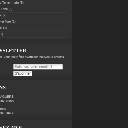
 Terre - Italie
(5)
 Loire
(5)
pe
(2)
et flore
(1)
ie
(1)
1)
WSLETTER
z-vous pour être averti des nouveaux articles
.
NS
LAGUERE
enpyrenees
zone
es nature
VEZ-MOI