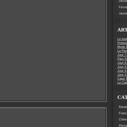
Déce
Févri
Janvi
ART
Le tow
Pretori
Blyde R
Le Par
Jour 7:
Parc K
Jour 6
Jour 5:
Jour 4
Jour 3:
Cape 
Le Cap
CA
Rand
Fran
Chine
Pérou