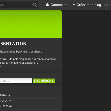
Connexion
+
Créer mon blog
ÉSENTATION
 Randonnées Pyrénées... et ailleurs
iption
: Un petit blog dédié à la rando et à notre
our la montagne et la nature ...
t
 2026
(1)
er 2026
(4)
er 2026
(6)