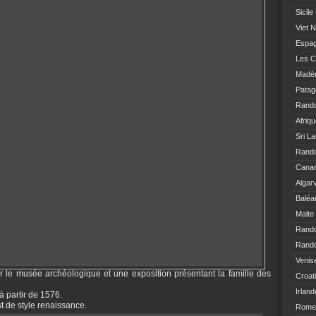
Sicile
Viet 
Espa
Les C
Madè
Patag
Rand
Afriq
Sri L
Rando
Canar
Algar
Baléa
Malte
Rand
Rando
Venis
 le musée archéologique et une exposition présentant la famille des
Croat
Irland
à partir de 1576.
t de style renaissance.
Rome