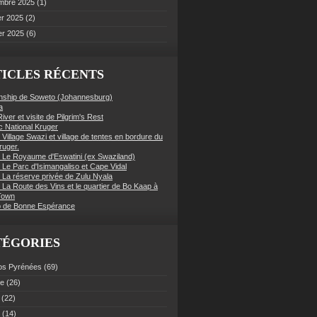
mbre 2025
(1)
er 2025
(2)
er 2025
(6)
ICLES RÉCENTS
nship de Soweto (Johannesburg)
a
iver et visite de Pilgrim's Rest
c National Kruger
 Village Swazi et village de tentes en bordure du
ruger.
: Le Royaume d'Eswatini (ex Swaziland)
 Le Parc d'Isimangaliso et Cape Vidal
: La réserve privée de Zulu Nyala
 La Route des Vins et le quartier de Bo Kaap à
Town
 de Bonne Espérance
TÉGORIES
os Pyrénées
(69)
ce
(26)
(22)
(14)