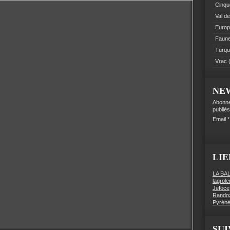
Cinque
Val de
Euro
Faune 
Turqu
Vrac
(
NE
Abonne
publiés
Email
LIE
LA BA
lagrol
Jefoce
Rando
Pyréné
SUI