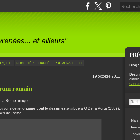
énées... et ailleurs"
PR
M) ET...
ROME: 1ÈRE JOURNÉE - PROMENADE... >>
Blog
:
Descr
19 octobre 2011
amour p
Contac
orum romain
e la Rome antique.
uvons cette fontaine dont le dessin est attribué à G Della Porta (1589).
aines de Rome.
Mars
Févri
Janvi