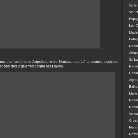
Sicile
Viet 
Espa
Les C
Madè
Patag
Rand
Afriq
Sri L
née par l'architecte Appolodore de Damas. Les 17 tambours, sculptés
isodes des 2 guerres contre les Daces.
Rando
Canar
Algar
Baléa
Malte
Rand
Rando
Venis
Croat
Irland
Rome