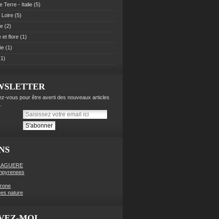
 Terre - Italie
(5)
 Loire
(5)
pe
(2)
et flore
(1)
ie
(1)
1)
WSLETTER
z-vous pour être averti des nouveaux articles
.
NS
LAGUERE
enpyrenees
zone
es nature
VEZ-MOI