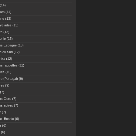
(14)
Nam
(14)
gne
(13)
yclades
(13)
re
(13)
onie
(13)
os Espagne
(13)
ue du Sud
(12)
anka
(12)
s raquettes
(11)
ies
(10)
ve (Portugal)
(9)
res
(9)
(7)
os Gers
(7)
s autres
(7)
e
(7)
ie- Bosnie
(6)
e
(6)
(6)