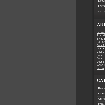
Déce
Févri
Janvi
ART
Le tow
Pretori
Blyde R
Le Par
Jour 7:
Parc K
Jour 6
Jour 5:
Jour 4
Jour 3:
Cape 
Le Cap
CA
Rand
Fran
Chine
Pérou