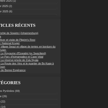
mbre 2025
(1)
er 2025
(2)
er 2025
(6)
ICLES RÉCENTS
nship de Soweto (Johannesburg)
a
iver et visite de Pilgrim's Rest
c National Kruger
 Village Swazi et village de tentes en bordure du
ruger.
: Le Royaume d'Eswatini (ex Swaziland)
 Le Parc d'Isimangaliso et Cape Vidal
: La réserve privée de Zulu Nyala
 La Route des Vins et le quartier de Bo Kaap à
Town
 de Bonne Espérance
TÉGORIES
os Pyrénées
(69)
ce
(26)
(22)
(14)