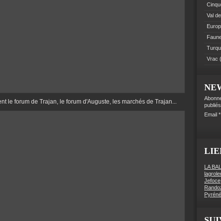
Cinque
Val de
Euro
Faune 
Turqu
Vrac
(
NE
Abonne
ent le forum de Trajan, le forum d'Auguste, les marchés de Trajan...
publiés
Email
LIE
LA BA
lagrol
Jefoce
Rando
Pyréné
SUI