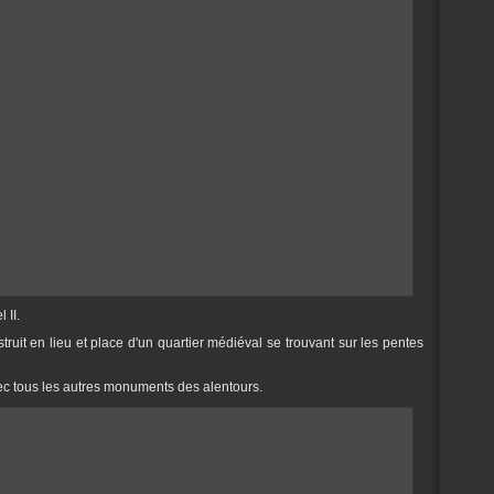
 II.
truit en lieu et place d'un quartier médiéval se trouvant sur les pentes
vec tous les autres monuments des alentours.