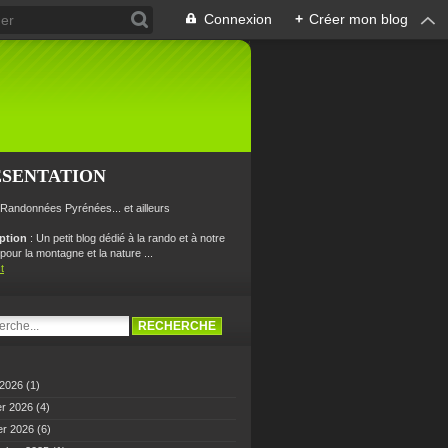
Connexion
+
Créer mon blog
ÉSENTATION
 Randonnées Pyrénées... et ailleurs
iption
: Un petit blog dédié à la rando et à notre
our la montagne et la nature ...
t
 2026
(1)
er 2026
(4)
er 2026
(6)