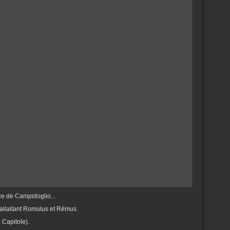
ce de Campidoglio...
e allaitant Romulus et Rémus.
 Capitole).