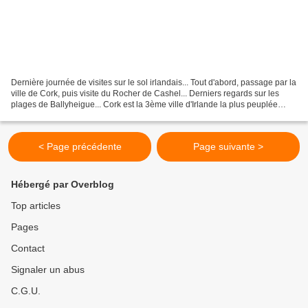
Dernière journée de visites sur le sol irlandais... Tout d'abord, passage par la
ville de Cork, puis visite du Rocher de Cashel... Derniers regards sur les
plages de Ballyheigue... Cork est la 3ème ville d'Irlande la plus peuplée
après Dublin et Belfast....
< Page précédente
Page suivante >
Hébergé par Overblog
Top articles
Pages
Contact
Signaler un abus
C.G.U.