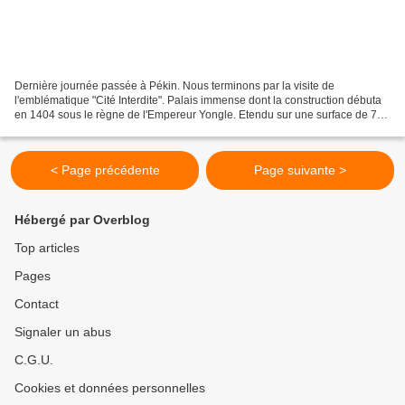
Dernière journée passée à Pékin. Nous terminons par la visite de
l'emblématique "Cité Interdite". Palais immense dont la construction débuta
en 1404 sous le règne de l'Empereur Yongle. Etendu sur une surface de 70
ha, le Palais compterait 9999 pièces!...
< Page précédente
Page suivante >
Hébergé par Overblog
Top articles
Pages
Contact
Signaler un abus
C.G.U.
Cookies et données personnelles