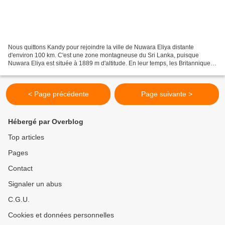
Nous quittons Kandy pour rejoindre la ville de Nuwara Eliya distante
d'environ 100 km. C'est une zone montagneuse du Sri Lanka, puisque
Nuwara Eliya est située à 1889 m d'altitude. En leur temps, les Britanniques
en firent une station de villégiature....
< Page précédente
Page suivante >
Hébergé par Overblog
Top articles
Pages
Contact
Signaler un abus
C.G.U.
Cookies et données personnelles