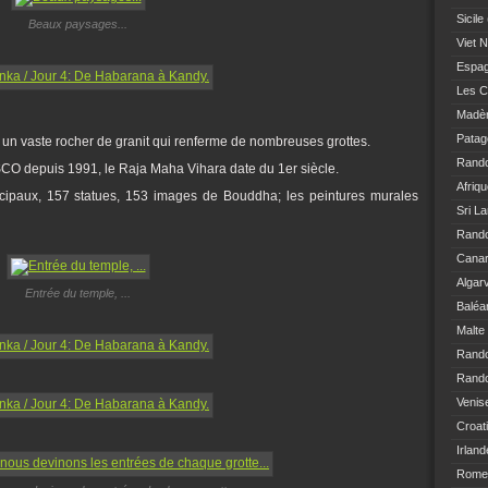
Sicile
Beaux paysages...
Viet 
Espa
Les C
Madè
Patag
r un vaste rocher de granit qui renferme de nombreuses grottes.
Rand
CO depuis 1991, le Raja Maha Vihara date du 1er siècle.
Afriq
cipaux, 157 statues, 153 images de Bouddha; les peintures murales
Sri L
Rando
Canar
Algar
Entrée du temple, ...
Baléa
Malte
Rand
Rando
Venis
Croat
Irland
Rome