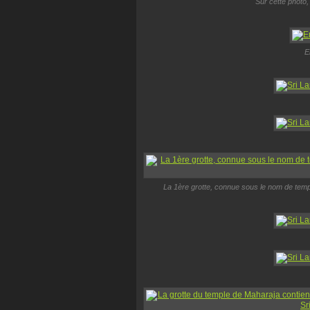
Sur cette photo,
E
La 1ère grotte, connue sous le nom de temp