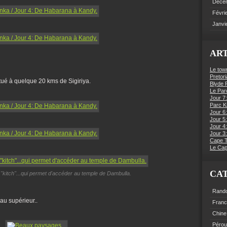
Déce
Févri
Janvi
ART
Le tow
Pretori
itué à quelque 20 kms de Sigiriya.
Blyde R
Le Par
Jour 7:
Parc K
Jour 6
Jour 5:
Jour 4
Jour 3:
Cape 
Le Cap
CA
"kitch"...qui permet d'accéder au temple de Dambulla.
Rand
au supérieur..
Fran
Chine
Pérou