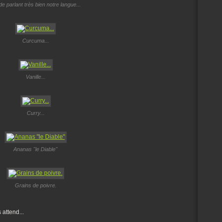
e parlant très bien notre langue...
Curcuma...
Vanille...
Curry...
Ananas "le Diable"
Grains de poivre.
 attend...