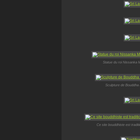
Statue du roi Nissanka 
Sculpture de Bouddha 
Ce site bouddhiste est tradit