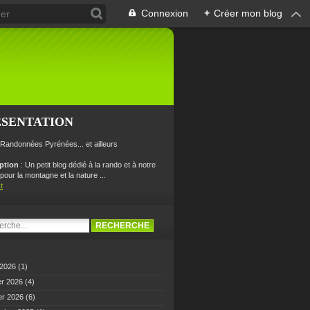
Connexion
+
Créer mon blog
ÉSENTATION
 Randonnées Pyrénées... et ailleurs
iption
: Un petit blog dédié à la rando et à notre
our la montagne et la nature ...
t
 2026
(1)
er 2026
(4)
er 2026
(6)