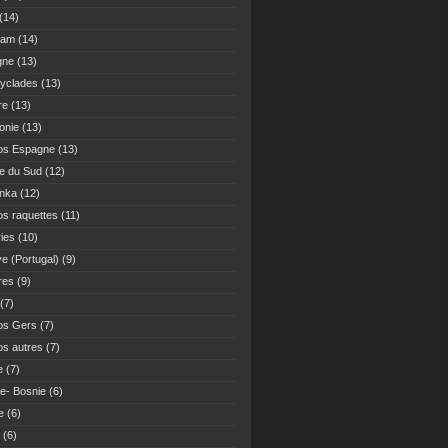
(14)
Nam
(14)
gne
(13)
yclades
(13)
re
(13)
onie
(13)
os Espagne
(13)
ue du Sud
(12)
anka
(12)
s raquettes
(11)
ies
(10)
ve (Portugal)
(9)
res
(9)
(7)
os Gers
(7)
s autres
(7)
e
(7)
ie- Bosnie
(6)
e
(6)
(6)