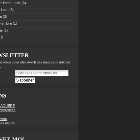
 Terre - Italie
(5)
 Loire
(5)
pe
(2)
et flore
(1)
ie
(1)
1)
WSLETTER
z-vous pour être averti des nouveaux articles
.
NS
LAGUERE
enpyrenees
zone
es nature
VEZ-MOI