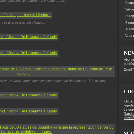
 nous devinons les entrées de chaque grotte...
Cinque
Val de
Euro
ntrée d'un petit temple Hindou...
Faune 
Turqu
Vrac
(
NE
Abonne
publiés
Email
le de Devaraja, abrite cette immense statue de Bouddha de 15 m de long.
LIE
LA BA
lagrol
Jefoce
Rando
Pyréné
SUI