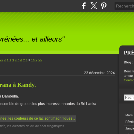
énées... et ailleurs"
PR
<<
<
1
2
3
4
5
6
7
8
9
10
>
>>
Blog
:
Descr
23 décembre 2024
amour p
Contac
arana à Kandy.
de Dambulla.
nsemble de grottes les plus impressionnantes du Sri Lanka.
Mars
Févri
née, les couleurs de ce lac sont magnifiques...
Janvi