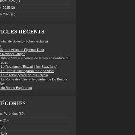
mbre 2025
(1)
er 2025
(2)
er 2025
(6)
ICLES RÉCENTS
nship de Soweto (Johannesburg)
a
iver et visite de Pilgrim's Rest
c National Kruger
 Village Swazi et village de tentes en bordure du
ruger.
: Le Royaume d'Eswatini (ex Swaziland)
 Le Parc d'Isimangaliso et Cape Vidal
: La réserve privée de Zulu Nyala
 La Route des Vins et le quartier de Bo Kaap à
Town
 de Bonne Espérance
TÉGORIES
os Pyrénées
(69)
ce
(26)
(22)
(14)