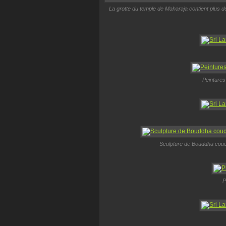
La grotte du temple de Maharaja contient plus d
Peintures
Sculpture de Bouddha couch
P