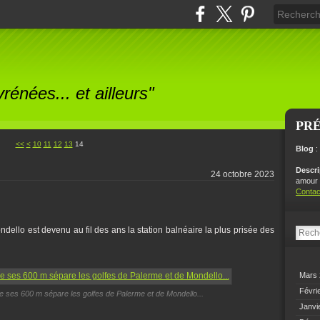
énées... et ailleurs"
PR
<<
<
10
11
12
13
14
Blog
:
Descr
24 octobre 2023
amour p
Contac
)
ndello est devenu au fil des ans la station balnéaire la plus prisée des
Mars
Févri
e ses 600 m sépare les golfes de Palerme et de Mondello...
Janvi