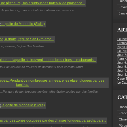
Déce
Févri
de pêcheurs,, mais surtout des bateaux de plaisance...
Janvi
ART
Le tow
Pretori
nd, à droite, l'église San Girolamo...
Blyde R
Le Par
Jour 7:
Parc K
Jour 6
Jour 5:
tour de laquelle se trouvent de nombreux bars et restaurants...
Jour 4
Jour 3:
Cape 
Le Cap
s...Pendant de nombreuses années, elles étaient louées par des familles.
CA
Rand
Fran
Chine
Pérou