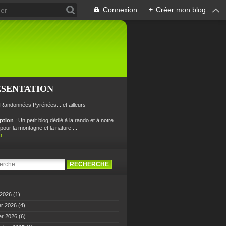
Connexion
+
Créer mon blog
ÉSENTATION
 Randonnées Pyrénées... et ailleurs
iption
: Un petit blog dédié à la rando et à notre
our la montagne et la nature ...
t
 2026
(1)
er 2026
(4)
er 2026
(6)