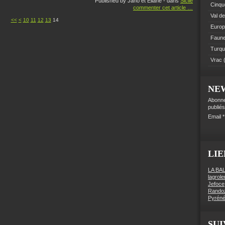
Published by Jano et Eliane
-
dans
Sicile
Cinque
commenter cet article
…
Val de
<<
<
10
11
12
13
14
Euro
Faune 
Turqu
Vrac
(
NE
Abonne
publiés
Email
LIE
LA BA
lagrol
Jefoce
Rando
Pyréné
SUI