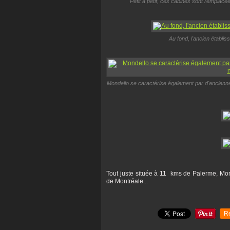
Petit à petit, ces cabines sont remplac
Au fond, l'ancien établi
Mondello se caractérise également par d'anciennes 
Tout juste située à 11 kms de Palerme, Mond
de Montréale...
R