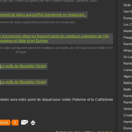
ées par des zones occupées par des chaises longues, parasols, bars...
Sicile
Viet 
Espa
ssement de bains aujourd'hui transformé en restaurant...
Les C
Madè
Patag
Rand
villas qui figurent parmi les meilleurs exemples de l'Art nouveau en Italie et en
Afriq
Europe.
Sri L
Rando
Canar
Algar
Baléa
Malte
Rand
ello sera notre point de départ pour visiter Palerme et la Cathédrale
Rando
Venis
Croat
Irland
epost
0
Rome