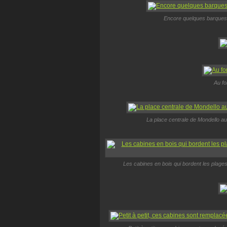
Encore quelques barques 
Au fo
La place centrale de Mondello au
Les cabines en bois qui bordent les plage