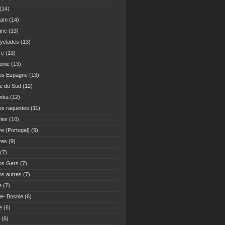
(14)
Nam
(14)
gne
(13)
yclades
(13)
re
(13)
onie
(13)
os Espagne
(13)
ue du Sud
(12)
anka
(12)
s raquettes
(11)
ies
(10)
ve (Portugal)
(9)
res
(9)
(7)
os Gers
(7)
s autres
(7)
e
(7)
ie- Bosnie
(6)
e
(6)
(6)