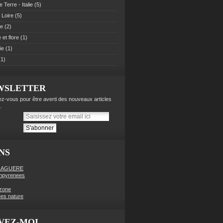
 Terre - Italie
(5)
 Loire
(5)
pe
(2)
et flore
(1)
ie
(1)
1)
WSLETTER
z-vous pour être averti des nouveaux articles
.
NS
LAGUERE
enpyrenees
zone
es nature
VEZ-MOI