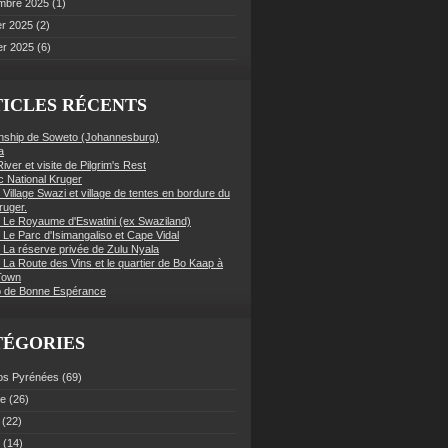
mbre 2025
(1)
er 2025
(2)
er 2025
(6)
ICLES RÉCENTS
nship de Soweto (Johannesburg)
a
iver et visite de Pilgrim's Rest
c National Kruger
 Village Swazi et village de tentes en bordure du
ruger.
: Le Royaume d'Eswatini (ex Swaziland)
 Le Parc d'Isimangaliso et Cape Vidal
: La réserve privée de Zulu Nyala
 La Route des Vins et le quartier de Bo Kaap à
Town
 de Bonne Espérance
TÉGORIES
os Pyrénées
(69)
ce
(26)
(22)
(14)