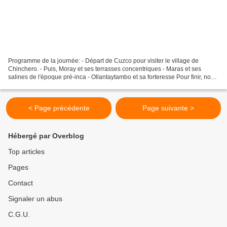
Programme de la journée: - Départ de Cuzco pour visiter le village de
Chinchero. - Puis, Moray et ses terrasses concentriques - Maras et ses
salines de l'époque pré-inca - Ollantaytambo et sa forteresse Pour finir, nous
prendrons le train jusqu'à Aguas...
< Page précédente
Page suivante >
Hébergé par Overblog
Top articles
Pages
Contact
Signaler un abus
C.G.U.