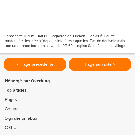
Topo: carte IGN n°1848 OT. Bagnères-de-Luchon - Lac d'Oô Courte
randonnée destinée à "dépoussiérer" les raquettes. Pas de dénivelé mais
une randonnée facile en suivant le PR 60. L'église Saint Blaise. Le village
de Saint Paul d'Oueil. Parcours pratiquement...
< Page précédente
Page suivante >
Hébergé par Overblog
Top articles
Pages
Contact
Signaler un abus
C.G.U.