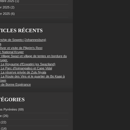
mbre 2025
(1)
er 2025
(2)
er 2025
(6)
ICLES RÉCENTS
nship de Soweto (Johannesburg)
a
iver et visite de Pilgrim's Rest
c National Kruger
 Village Swazi et village de tentes en bordure du
ruger.
: Le Royaume d'Eswatini (ex Swaziland)
 Le Parc d'Isimangaliso et Cape Vidal
: La réserve privée de Zulu Nyala
 La Route des Vins et le quartier de Bo Kaap à
Town
 de Bonne Espérance
TÉGORIES
os Pyrénées
(69)
ce
(26)
(22)
(14)