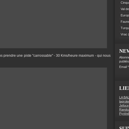
Cinque
Val de
Euro
Faune 
Turqu
Vrac
(
NE
ons prendre une piste "carrossable" - 30 Kms/heure maximum - qui nous
Abonne
publiés
Email
LIE
LA BA
lagrol
Jefoce
Rando
Pyréné
SUI