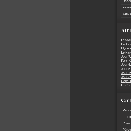
Déce
Févri
Janvi
ART
Le tow
Pretori
Blyde R
Le Par
Jour 7:
Parc K
Jour 6
Jour 5:
Jour 4
Jour 3:
Cape 
Le Cap
CA
Rand
Fran
Chine
Pérou