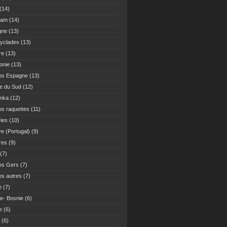
(14)
Nam
(14)
gne
(13)
yclades
(13)
re
(13)
onie
(13)
os Espagne
(13)
ue du Sud
(12)
anka
(12)
s raquettes
(11)
ies
(10)
ve (Portugal)
(9)
res
(9)
(7)
os Gers
(7)
s autres
(7)
e
(7)
ie- Bosnie
(6)
e
(6)
(6)