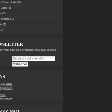
 Terre - Italie
(5)
 Loire
(5)
pe
(2)
et flore
(1)
ie
(1)
1)
WSLETTER
z-vous pour être averti des nouveaux articles
.
NS
LAGUERE
enpyrenees
zone
es nature
VEZ-MOI