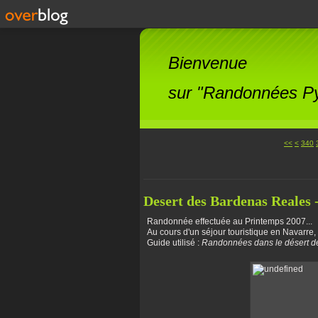
Bienvenue
sur "Randonnées Pyr
300
310
320
330
<<
<
340
Desert des Bardenas Reales
Randonnée effectuée au Printemps 2007...
Au cours d'un séjour touristique en Navarr
Guide utilisé :
Randonnées dans le désert d