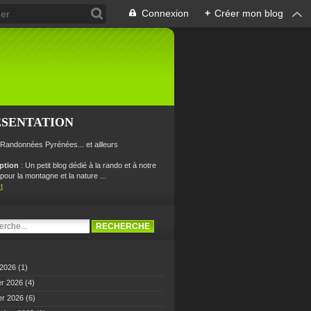
Connexion
+
Créer mon blog
ÉSENTATION
 Randonnées Pyrénées... et ailleurs
iption
: Un petit blog dédié à la rando et à notre
our la montagne et la nature ...
t
 2026
(1)
er 2026
(4)
er 2026
(6)