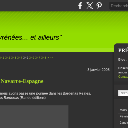
énées... et ailleurs"
PR
341
342
343
344
345
346
347
348
>
>>
Blog
:
Descr
3 janvier 2008
amour p
Contac
 -Navarre-Espagne
e, nous avons passé une journée dans les Bardenas Reales.
es Bardenas
(Rando éditions)
Mars
Févri
Janvi