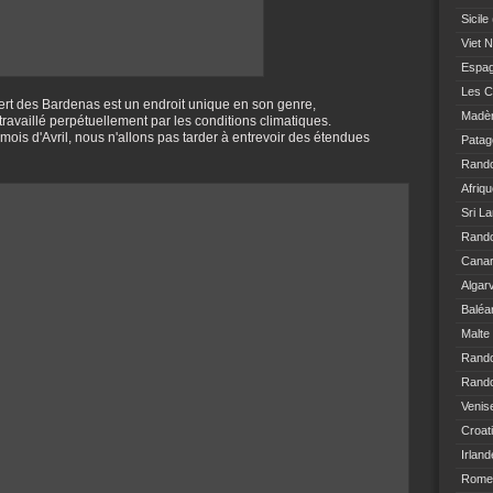
Sicile
Viet 
Espa
Les C
ert des Bardenas est un endroit unique en son genre,
Madè
travaillé perpétuellement par les conditions climatiques.
mois d'Avril, nous n'allons pas tarder à entrevoir des étendues
Patag
Rand
Afriq
Sri L
Rando
Canar
Algar
Baléa
Malte
Rand
Rando
Venis
Croat
Irland
Rome