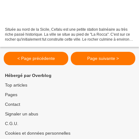
Située au nord de la Sicile, Cefalu est une petite station balnéaire au très
riche passé historique. La ville se situe au pied de "La Rocca". C'est sur ce
rocher qu'initialement fut construite cette ville. Le rocher culmine à environ
270 m. En haut, se...
< Page précédente
Page suivante >
Hébergé par Overblog
Top articles
Pages
Contact
Signaler un abus
C.G.U.
Cookies et données personnelles