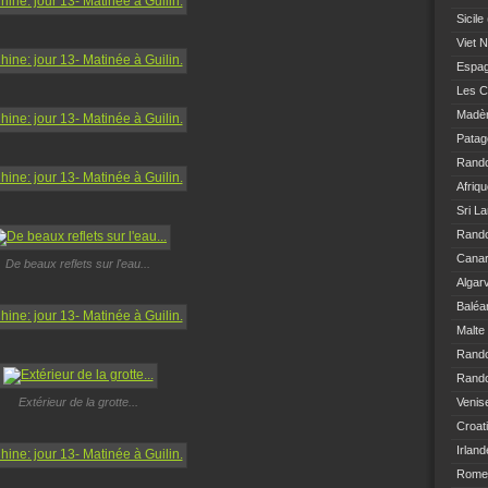
Sicile
Viet 
Espa
Les C
Madè
Patag
Rand
Afriq
Sri L
Rando
Canar
De beaux reflets sur l'eau...
Algar
Baléa
Malte
Rand
Rando
Extérieur de la grotte...
Venis
Croat
Irland
Rome