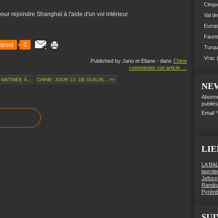
Cinque
our rejoindre Shanghaï à l'aide d'un vol intérieur.
Val de
Euro
Faune 
epost
0
Turqu
Vrac
(
Published by Jano et Eliane
-
dans
Chine
commenter cet article
…
 MATINÉE À...
CHINE: JOUR 12- DE GUILIN... >>
NE
Abonne
publiés
Email
LIE
LA BA
lagrol
Jefoce
Rando
Pyréné
SUI