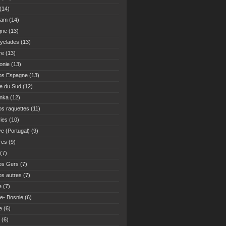
(14)
Nam
(14)
gne
(13)
yclades
(13)
re
(13)
onie
(13)
os Espagne
(13)
ue du Sud
(12)
anka
(12)
s raquettes
(11)
ies
(10)
ve (Portugal)
(9)
res
(9)
(7)
os Gers
(7)
s autres
(7)
e
(7)
ie- Bosnie
(6)
e
(6)
(6)