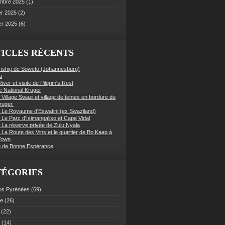
mbre 2025
(1)
er 2025
(2)
er 2025
(6)
ICLES RÉCENTS
nship de Soweto (Johannesburg)
a
iver et visite de Pilgrim's Rest
c National Kruger
 Village Swazi et village de tentes en bordure du
ruger.
: Le Royaume d'Eswatini (ex Swaziland)
 Le Parc d'Isimangaliso et Cape Vidal
: La réserve privée de Zulu Nyala
 La Route des Vins et le quartier de Bo Kaap à
Town
 de Bonne Espérance
TÉGORIES
os Pyrénées
(69)
ce
(26)
(22)
(14)