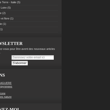
 Terre - Italie
(5)
 Loire
(5)
pe
(2)
et flore
(1)
ie
(1)
1)
WSLETTER
z-vous pour être averti des nouveaux articles
.
NS
LAGUERE
enpyrenees
zone
es nature
VEZ-MOI