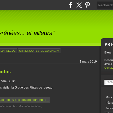
énées... et ailleurs"
PR
 MATINÉE À...
CHINE: JOUR 12- DE GUILIN... >>
Blog
:
Descr
1 mars 2019
amour p
Contac
ilin.
indre Guilin.
visiter la Grotte des Flûtes de roseau.
Mars
Févri
'attente du bus, devant notre hôtel,...
Janvi