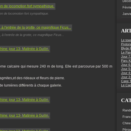
Déce
Févri
n de locomotion fort sympathique.
Janvi
ART
 à l'entrée de la grotte, ce magnifique Ficus...
Le tow
Pretori
Blyde R
Le Par
Jour 7:
Parc K
Jour 6
erne calcaire qui mesure 240 m de long. Elle est parcourue par 500 m
Jour 5:
Jour 4
Jour 3:
agmites,et des rideaux et fleurs de pierre.
Cape 
de lumières différents à chaque galerie.
Le Cap
CA
Rand
Fran
Chine
Pérou