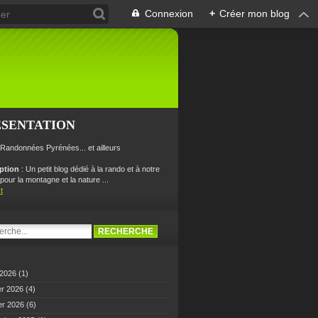
Connexion
+
Créer mon blog
ÉSENTATION
 Randonnées Pyrénées... et ailleurs
iption
: Un petit blog dédié à la rando et à notre
our la montagne et la nature ...
t
 2026
(1)
er 2026
(4)
er 2026
(6)