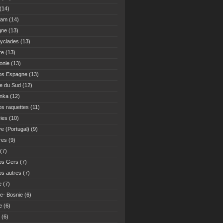
(14)
Nam
(14)
gne
(13)
yclades
(13)
re
(13)
onie
(13)
os Espagne
(13)
ue du Sud
(12)
anka
(12)
s raquettes
(11)
ies
(10)
ve (Portugal)
(9)
res
(9)
(7)
os Gers
(7)
s autres
(7)
e
(7)
ie- Bosnie
(6)
e
(6)
(6)