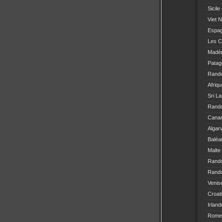
Sicile
Viet 
Espa
Les C
Madè
Patag
Rand
Afriq
Sri L
Rando
Canar
Algar
Baléa
Malte
Rand
Rando
Venis
Croat
Irland
Rome