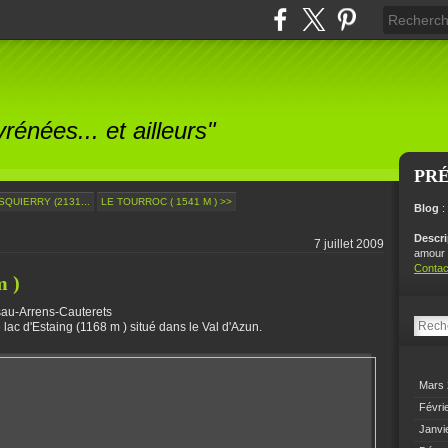
énées... et ailleurs"
PR
SQUIERRY (2131...
LE TOURROC ( 1541 M ) >>
Blog
:
Descr
7 juillet 2009
amour p
Contac
m )
sau-Arrens-Cauterets
 lac d'Estaing (1168 m ) situé dans le Val d'Azun.
Mars
Févri
Janvi