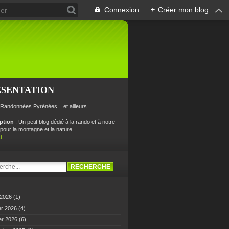
Connexion
+
Créer mon blog
ÉSENTATION
 Randonnées Pyrénées... et ailleurs
iption
: Un petit blog dédié à la rando et à notre
our la montagne et la nature ...
t
 2026
(1)
er 2026
(4)
er 2026
(6)