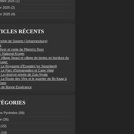
mbre 2025
(1)
er 2025
(2)
er 2025
(6)
ICLES RÉCENTS
nship de Soweto (Johannesburg)
a
iver et visite de Pilgrim's Rest
c National Kruger
 Village Swazi et village de tentes en bordure du
ruger.
: Le Royaume d'Eswatini (ex Swaziland)
 Le Parc d'Isimangaliso et Cape Vidal
: La réserve privée de Zulu Nyala
 La Route des Vins et le quartier de Bo Kaap à
Town
 de Bonne Espérance
TÉGORIES
os Pyrénées
(69)
ce
(26)
(22)
(14)