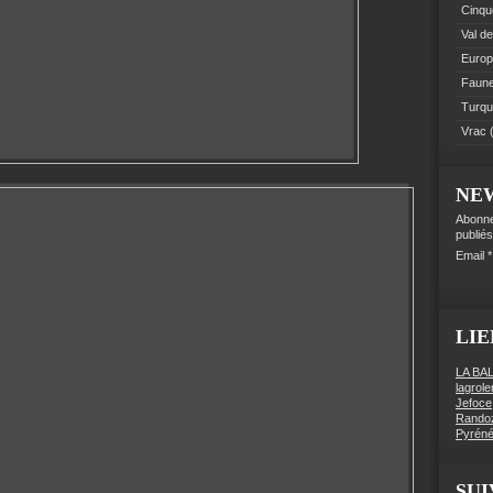
Cinque
Val de
Euro
Faune 
Turqu
Vrac
(
NE
Abonne
publiés
Email
LIE
LA BA
lagrol
Jefoce
Rando
Pyréné
SUI