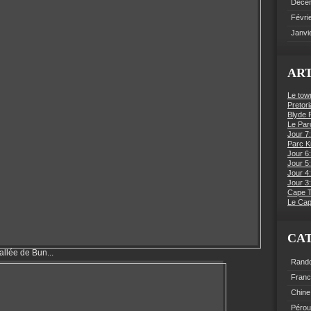
Déce
Févri
Janvi
ART
Le tow
Pretori
Blyde R
Le Par
Jour 7:
Parc K
Jour 6
Jour 5:
Jour 4
Jour 3:
Cape 
Le Cap
CA
allée de Bun...
Rand
Fran
Chine
Pérou