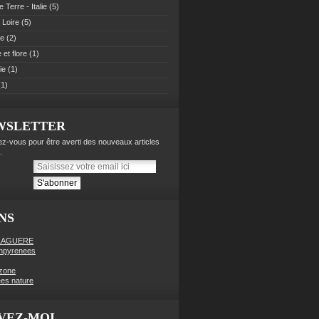
 Terre - Italie
(5)
 Loire
(5)
pe
(2)
et flore
(1)
ie
(1)
1)
WSLETTER
z-vous pour être averti des nouveaux articles
.
NS
LAGUERE
enpyrenees
zone
es nature
VEZ-MOI