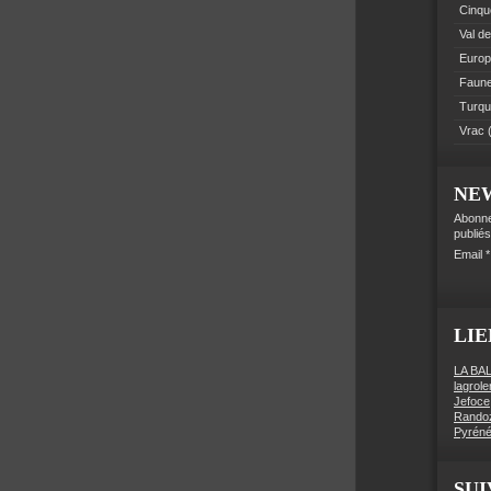
Cinque
Val de
Euro
Faune 
Turqu
Vrac
(
NE
Abonne
publiés
Email
LIE
LA BA
lagrol
Jefoce
Rando
Pyréné
SUI