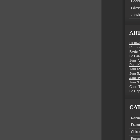
Déce
Févri
Janvi
ART
Le tow
Pretori
Blyde R
Le Par
Jour 7:
Parc K
Jour 6
Jour 5:
Jour 4
Jour 3:
Cape 
Le Cap
CA
Rand
Fran
Chine
Pérou