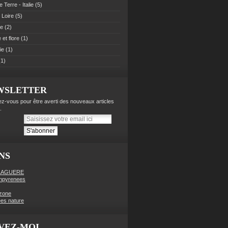
 Terre - Italie
(5)
 Loire
(5)
pe
(2)
et flore
(1)
ie
(1)
1)
WSLETTER
z-vous pour être averti des nouveaux articles
.
NS
LAGUERE
enpyrenees
zone
es nature
VEZ-MOI