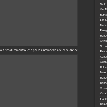
Sicile
Viet 
Espa
Les C
Madè
Patag
Rand
Afriq
Sri L
is très durement touché par les intempéries de cette année.
Rando
Canar
Algar
Baléa
Malte
Rand
Rando
Venis
Croat
Irland
Rome