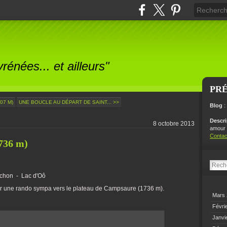
énées... et ailleurs"
PR
07 M)
UNE BOUCLE AU DÉPART DE SAINT... >>
Blog
:
Descr
8 octobre 2013
amour p
Contac
736 m)
uchon - Lac d'Oô
ur une rando sympa vers le plateau de Campsaure (1736 m).
Mars
Févri
Janvi