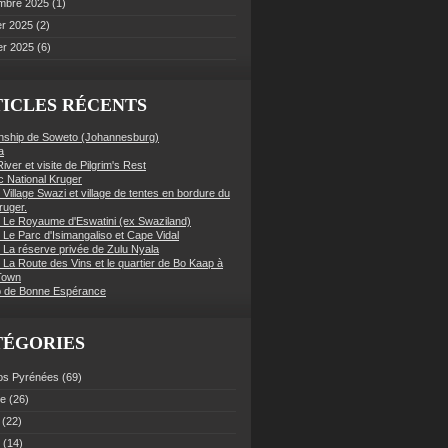
mbre 2025
(1)
er 2025
(2)
er 2025
(6)
ICLES RÉCENTS
nship de Soweto (Johannesburg)
a
iver et visite de Pilgrim's Rest
c National Kruger
 Village Swazi et village de tentes en bordure du
ruger.
: Le Royaume d'Eswatini (ex Swaziland)
 Le Parc d'Isimangaliso et Cape Vidal
: La réserve privée de Zulu Nyala
 La Route des Vins et le quartier de Bo Kaap à
Town
 de Bonne Espérance
TÉGORIES
os Pyrénées
(69)
ce
(26)
(22)
(14)