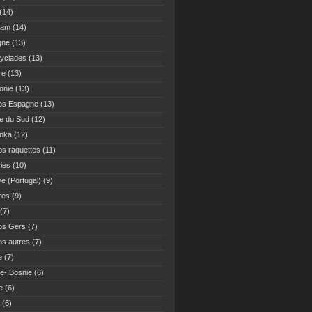
(14)
Nam
(14)
gne
(13)
yclades
(13)
re
(13)
onie
(13)
os Espagne
(13)
ue du Sud
(12)
anka
(12)
s raquettes
(11)
ies
(10)
ve (Portugal)
(9)
res
(9)
(7)
os Gers
(7)
s autres
(7)
e
(7)
ie- Bosnie
(6)
e
(6)
(6)