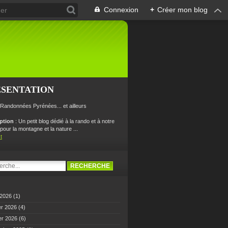
Connexion
+
Créer mon blog
ÉSENTATION
 Randonnées Pyrénées... et ailleurs
iption
: Un petit blog dédié à la rando et à notre
our la montagne et la nature ...
t
 2026
(1)
er 2026
(4)
er 2026
(6)