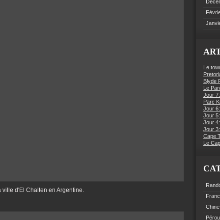
Déce
Févri
Janvi
ART
Le tow
Pretori
Blyde R
Le Par
Jour 7:
Parc K
Jour 6
Jour 5:
Jour 4
Jour 3:
Cape 
Le Cap
CA
Rand
ville d'El Chalten en Argentine.
Fran
Chine
Pérou