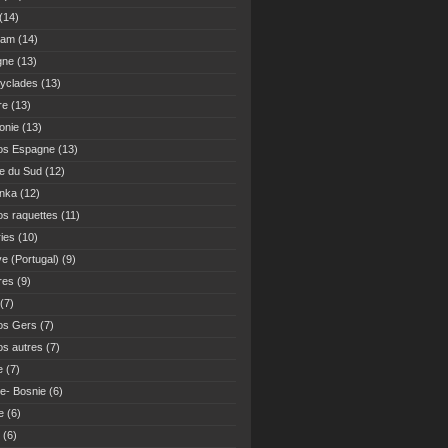
(14)
Nam
(14)
gne
(13)
yclades
(13)
re
(13)
onie
(13)
os Espagne
(13)
ue du Sud
(12)
anka
(12)
s raquettes
(11)
ies
(10)
ve (Portugal)
(9)
res
(9)
(7)
os Gers
(7)
s autres
(7)
e
(7)
ie- Bosnie
(6)
e
(6)
(6)