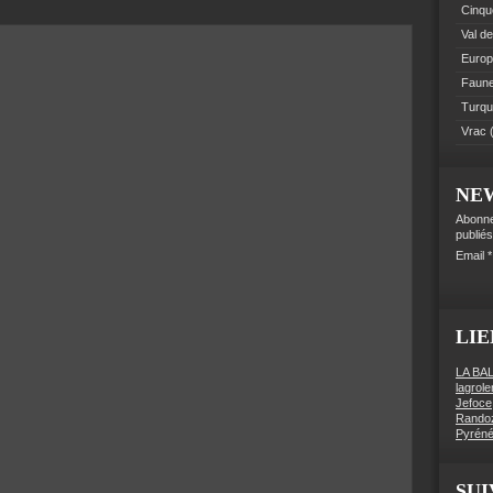
Cinque
Val de
Euro
Faune 
Turqu
Vrac
(
NE
Abonne
publiés
Email
LIE
LA BA
lagrol
Jefoce
Rando
Pyréné
SUI