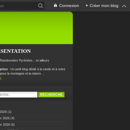
Connexion
+
Créer mon blog
ÉSENTATION
 Randonnées Pyrénées... et ailleurs
iption
: Un petit blog dédié à la rando et à notre
our la montagne et la nature ...
t
 2026
(1)
er 2026
(4)
er 2026
(6)