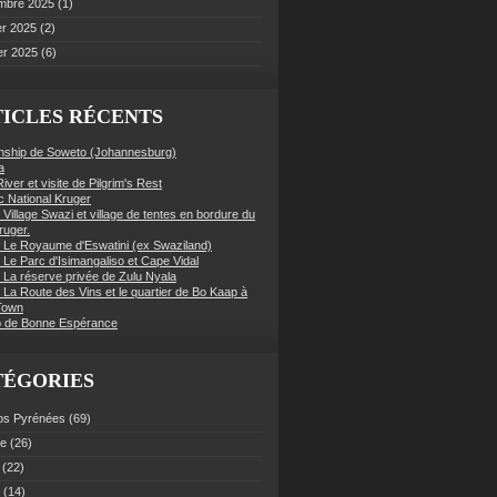
mbre 2025
(1)
er 2025
(2)
er 2025
(6)
ICLES RÉCENTS
nship de Soweto (Johannesburg)
a
iver et visite de Pilgrim's Rest
c National Kruger
 Village Swazi et village de tentes en bordure du
ruger.
: Le Royaume d'Eswatini (ex Swaziland)
 Le Parc d'Isimangaliso et Cape Vidal
: La réserve privée de Zulu Nyala
 La Route des Vins et le quartier de Bo Kaap à
Town
 de Bonne Espérance
TÉGORIES
os Pyrénées
(69)
ce
(26)
(22)
(14)