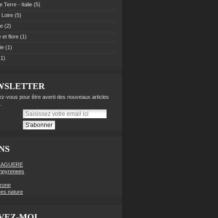
 Terre - Italie
(5)
 Loire
(5)
pe
(2)
et flore
(1)
ie
(1)
1)
WSLETTER
z-vous pour être averti des nouveaux articles
.
NS
LAGUERE
enpyrenees
zone
es nature
VEZ-MOI