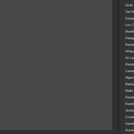
Sicile
Viet 
Espa
Les C
Madè
Patag
Rand
Afriq
Sri L
Rando
Canar
Algar
Baléa
Malte
Rand
Rando
Venis
Croat
Irland
Rome