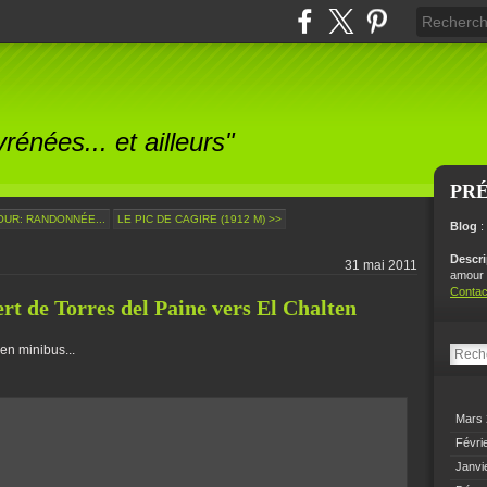
énées... et ailleurs"
PR
OUR: RANDONNÉE...
LE PIC DE CAGIRE (1912 M) >>
Blog
:
Descr
31 mai 2011
amour p
Contac
rt de Torres del Paine vers El Chalten
en minibus...
Mars
Févri
Janvi