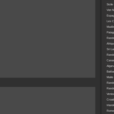
Sicile
Viet 
Espa
Les C
Madè
Patag
Rand
Afriq
Sri L
Rando
Canar
Algar
Baléa
Malte
Rand
Rando
Venis
Croat
Irland
Rome