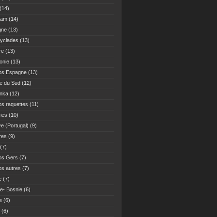
(14)
Nam
(14)
gne
(13)
yclades
(13)
re
(13)
onie
(13)
os Espagne
(13)
ue du Sud
(12)
anka
(12)
s raquettes
(11)
ies
(10)
ve (Portugal)
(9)
res
(9)
(7)
os Gers
(7)
s autres
(7)
e
(7)
ie- Bosnie
(6)
e
(6)
(6)