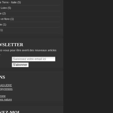
 Terre - Italie
(5)
 Loire
(5)
pe
(2)
et flore
(1)
ie
(1)
1)
WSLETTER
z-vous pour être averti des nouveaux articles
.
NS
LAGUERE
enpyrenees
zone
es nature
VEZ-MOI