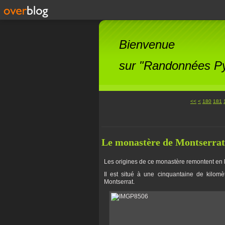
Bienvenue
sur "Randonnées Pyr
100
110
120
130
140
150
160
170
<<
<
180
181
Le monastère de Montserrat
Les origines de ce monastère remontent en l
Il est situé à une cinquantaine de kilo
Montserrat.