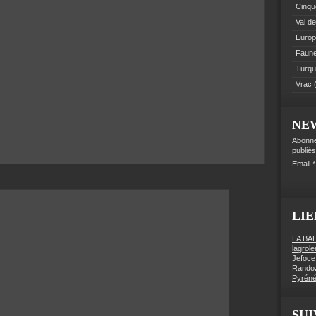
Cinque
Val de
Euro
Faune 
Turqu
Vrac
(
NE
Abonne
publiés
Email
LIE
LA BA
lagrol
Jefoce
Rando
Pyréné
SUI