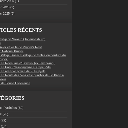
mbre 2025
(1)
er 2025
(2)
er 2025
(6)
ICLES RÉCENTS
nship de Soweto (Johannesburg)
a
iver et visite de Pilgrim's Rest
c National Kruger
 Village Swazi et village de tentes en bordure du
ruger.
: Le Royaume d'Eswatini (ex Swaziland)
 Le Parc d'Isimangaliso et Cape Vidal
: La réserve privée de Zulu Nyala
 La Route des Vins et le quartier de Bo Kaap à
Town
 de Bonne Espérance
TÉGORIES
os Pyrénées
(69)
ce
(26)
(22)
(14)