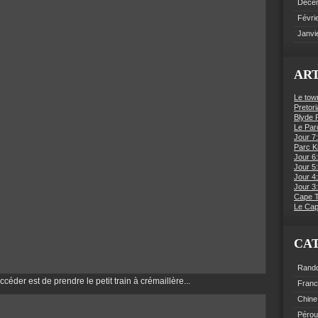
Déce
Févri
Janvi
ART
Le tow
Pretori
Blyde R
Le Par
Jour 7:
Parc K
Jour 6
Jour 5:
Jour 4
Jour 3:
Cape 
Le Cap
CA
Rand
accéder est de prendre le petit train à crémaillère...
Fran
Chine
Pérou