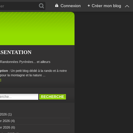
Connexion
+
Créer mon blog
ÉSENTATION
 Randonnées Pyrénées... et ailleurs
iption
: Un petit blog dédié à la rando et à notre
our la montagne et la nature ...
t
 2026
(1)
er 2026
(4)
er 2026
(6)