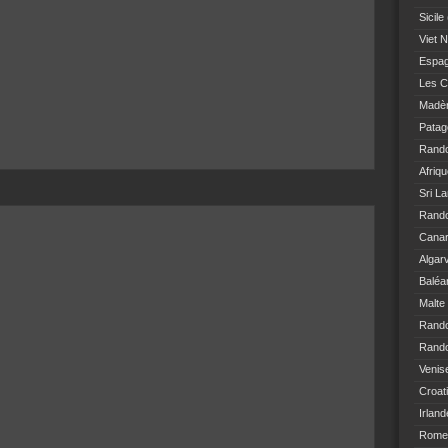
Sicile
Viet 
Espa
Les C
Madè
Patag
Rand
Afriq
Sri L
Rando
Canar
Algar
Baléa
Malte
Rand
Rando
Venis
Croat
Irland
Rome