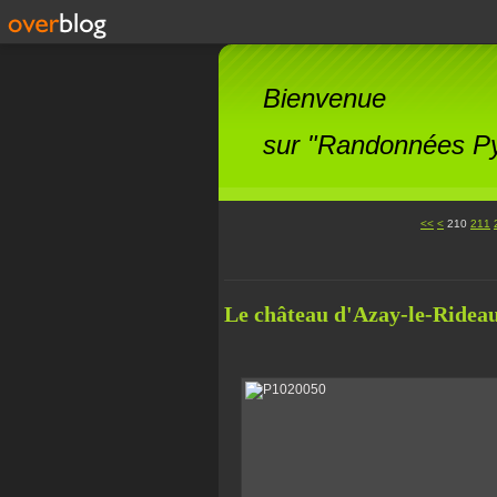
Bienvenue
sur "Randonnées Pyr
200
<<
<
210
211
Le château d'Azay-le-Ridea