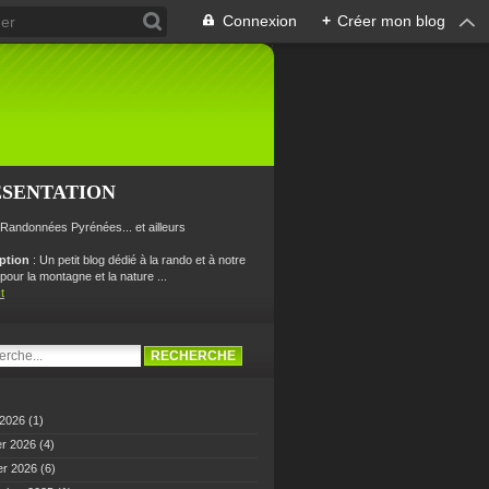
Connexion
+
Créer mon blog
ÉSENTATION
 Randonnées Pyrénées... et ailleurs
iption
: Un petit blog dédié à la rando et à notre
our la montagne et la nature ...
t
 2026
(1)
er 2026
(4)
er 2026
(6)