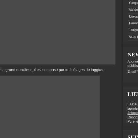
Cinque
Val de
Euro
Faune 
Turqu
Vrac
(
NE
Abonne
publiés
 le grand escalier qui est composé par trois étages de loggias.
Email
LIE
LA BA
lagrol
Jefoce
Rando
Pyréné
SUI