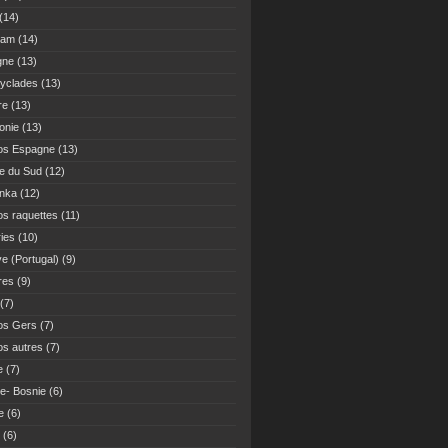
(14)
Nam
(14)
gne
(13)
yclades
(13)
re
(13)
onie
(13)
os Espagne
(13)
ue du Sud
(12)
anka
(12)
s raquettes
(11)
ies
(10)
ve (Portugal)
(9)
res
(9)
(7)
os Gers
(7)
s autres
(7)
e
(7)
ie- Bosnie
(6)
e
(6)
(6)