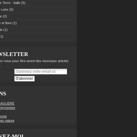
 Terre - Italie
(5)
 Loire
(5)
pe
(2)
et flore
(1)
ie
(1)
1)
WSLETTER
z-vous pour être averti des nouveaux articles
.
NS
LAGUERE
enpyrenees
zone
es nature
VEZ-MOI