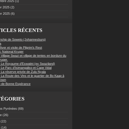
mbre 2025
(1)
er 2025
(2)
er 2025
(6)
ICLES RÉCENTS
nship de Soweto (Johannesburg)
a
iver et visite de Pilgrim's Rest
c National Kruger
 Village Swazi et village de tentes en bordure du
ruger.
: Le Royaume d'Eswatini (ex Swaziland)
 Le Parc d'Isimangaliso et Cape Vidal
: La réserve privée de Zulu Nyala
 La Route des Vins et le quartier de Bo Kaap à
Town
 de Bonne Espérance
TÉGORIES
os Pyrénées
(69)
ce
(26)
(22)
(14)