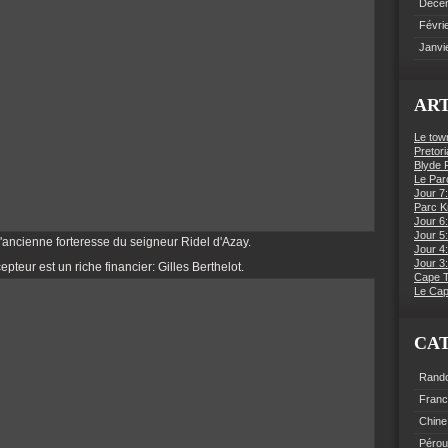
Déce
Févri
Janvi
ART
Le tow
Pretori
Blyde R
Le Par
Jour 7:
Parc K
Jour 6
Jour 5:
l'ancienne forteresse du seigneur Ridel d'Azay.
Jour 4
Jour 3:
epteur est un riche financier: Gilles Berthelot.
Cape 
Le Cap
CA
Rand
Fran
Chine
Pérou