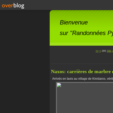
Bienvenue
sur "Randonnées Pyr
200
210
220
230
240
250
260
270
<<
<
280
281
Naxos: carrières de marbre 
Arrivés en taxis au village de Kinidaros, véri