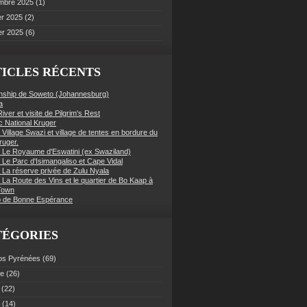
mbre 2025
(1)
er 2025
(2)
er 2025
(6)
ICLES RÉCENTS
nship de Soweto (Johannesburg)
a
iver et visite de Pilgrim's Rest
c National Kruger
 Village Swazi et village de tentes en bordure du
ruger.
: Le Royaume d'Eswatini (ex Swaziland)
 Le Parc d'Isimangaliso et Cape Vidal
: La réserve privée de Zulu Nyala
 La Route des Vins et le quartier de Bo Kaap à
Town
 de Bonne Espérance
TÉGORIES
os Pyrénées
(69)
ce
(26)
(22)
(14)