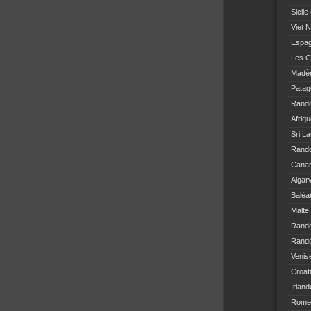
Sicile
Viet 
Espa
Les C
Madè
Patag
Rand
Afriq
Sri L
Rando
Canar
Algar
Baléa
Malte
Rand
Rando
Venis
Croat
Irland
Rome