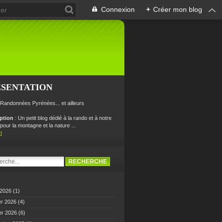
Connexion
+
Créer mon blog
ÉSENTATION
 Randonnées Pyrénées... et ailleurs
iption
: Un petit blog dédié à la rando et à notre
our la montagne et la nature ...
t
 2026
(1)
er 2026
(4)
er 2026
(6)