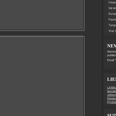
Cinque
Val de
Euro
Faune 
Turqu
Vrac
(
NE
Abonne
publiés
Email
LIE
LA BA
lagrol
Jefoce
Rando
Pyréné
SUI