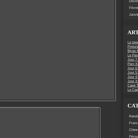
Déce
Févri
Janvi
ART
Le tow
Pretori
Blyde R
Le Par
Jour 7:
Parc K
Jour 6
Jour 5:
Jour 4
Jour 3:
Cape 
Le Cap
.
CA
Rand
Fran
Chine
Pérou