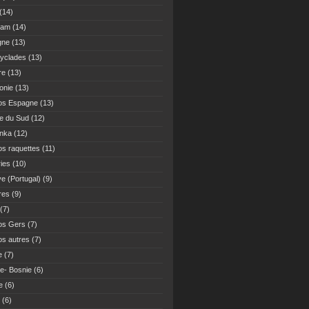
(14)
Nam
(14)
gne
(13)
yclades
(13)
re
(13)
onie
(13)
os Espagne
(13)
ue du Sud
(12)
anka
(12)
s raquettes
(11)
ies
(10)
ve (Portugal)
(9)
res
(9)
(7)
os Gers
(7)
s autres
(7)
e
(7)
ie- Bosnie
(6)
e
(6)
(6)