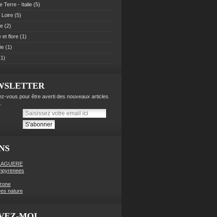
 Terre - Italie
(5)
 Loire
(5)
pe
(2)
et flore
(1)
ie
(1)
1)
WSLETTER
z-vous pour être averti des nouveaux articles
.
NS
LAGUERE
enpyrenees
zone
es nature
VEZ-MOI