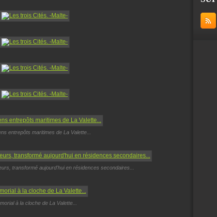
ns entrepôts maritimes de La Valette...
heurs, transformé aujourd'hui en résidences secondaires...
orial à la cloche de La Valette...