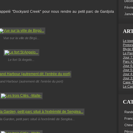
Déce
Févri
appelé "Dockyard Creek" pour nous rendre au petit parc de Gardjola
Janvi
ART
Vue sur la ville de Birgù...
Le tow
Pretori
Blyde R
Le Par
Jour 7:
Le fort St Angelo...
Parc K
Jour 6
Jour 5:
Jour 4
Jour 3:
and Harbour (autrement dit: l'entrée du port)
Cape 
Le Cap
CA
Rand
Fran
a Garden, petit parc situé à l'extrémité de Senglea...
Chine
Pérou