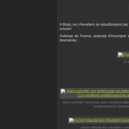
A Birgù, les chevaliers se répartissaient par 
couvert.
Auberge de France, auberge d'Auvergne e
Normande,...
Et 
Autre curiosité: ces portes avec un petit portill
empêchaient les animaux 
Ancien tribunal des chevaliers const