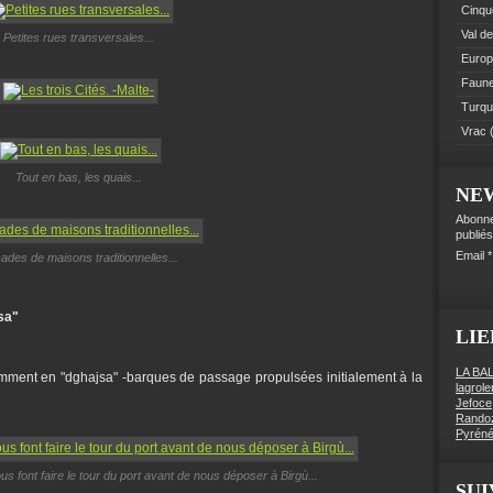
Cinque
Val de
Petites rues transversales...
Euro
Faune 
Turqu
Vrac
(
Tout en bas, les quais...
NE
Abonne
publiés
Email
ades de maisons traditionnelles...
sa"
LIE
LA BA
équemment en "dghajsa" -barques de passage propulsées initialement à la
lagrol
Jefoce
Rando
Pyréné
s font faire le tour du port avant de nous déposer à Birgù...
SUI