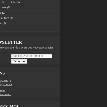
 Terre - Italie
(5)
 Loire
(5)
pe
(2)
et flore
(1)
ie
(1)
1)
WSLETTER
z-vous pour être averti des nouveaux articles
.
NS
LAGUERE
enpyrenees
zone
es nature
VEZ-MOI