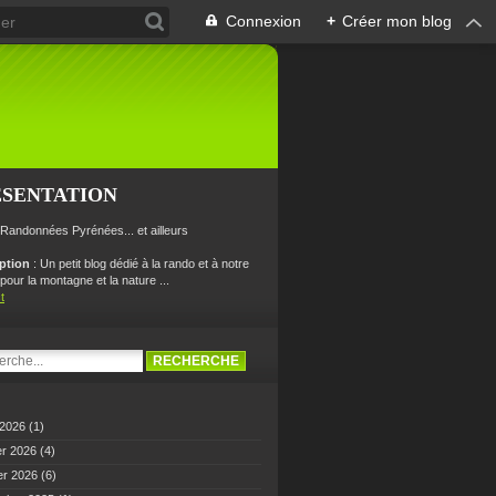
Connexion
+
Créer mon blog
ÉSENTATION
 Randonnées Pyrénées... et ailleurs
iption
: Un petit blog dédié à la rando et à notre
our la montagne et la nature ...
t
 2026
(1)
er 2026
(4)
er 2026
(6)