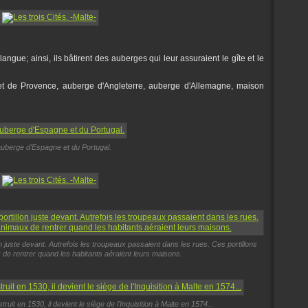
langue; ainsi, ils bâtirent des auberges qui leur assuraient le gîte et le
t de Provence, auberge d'Angleterre, auberge d'Allemagne, maison
auberge d'Espagne et du Portugal.
on juste devant. Autrefois les troupeaux passaient dans les rues. Ces portillons
de rentrer quand les habitants aéraient leurs maisons.
ruit en 1530, il devient le siège de l'Inquisition à Malte en 1574...