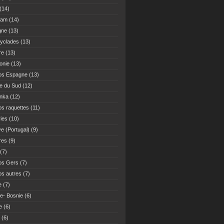
(14)
Nam
(14)
gne
(13)
yclades
(13)
re
(13)
onie
(13)
os Espagne
(13)
ue du Sud
(12)
anka
(12)
s raquettes
(11)
ies
(10)
ve (Portugal)
(9)
res
(9)
(7)
os Gers
(7)
s autres
(7)
e
(7)
ie- Bosnie
(6)
e
(6)
(6)