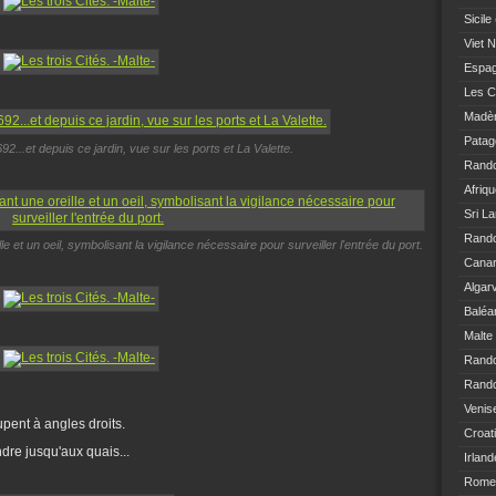
Sicile
Viet 
Espa
Les C
Madè
Patag
2...et depuis ce jardin, vue sur les ports et La Valette.
Rand
Afriq
Sri L
Rando
e et un oeil, symbolisant la vigilance nécessaire pour surveiller l'entrée du port.
Canar
Algar
Baléa
Malte
Rand
Rando
Venis
upent à angles droits.
Croat
dre jusqu'aux quais...
Irland
Rome