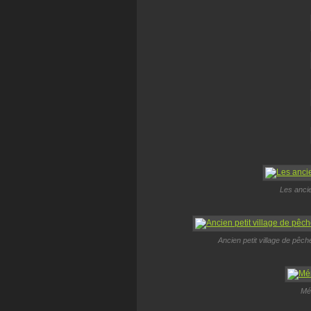
Les ancie
Ancien petit village de pêc
Mém