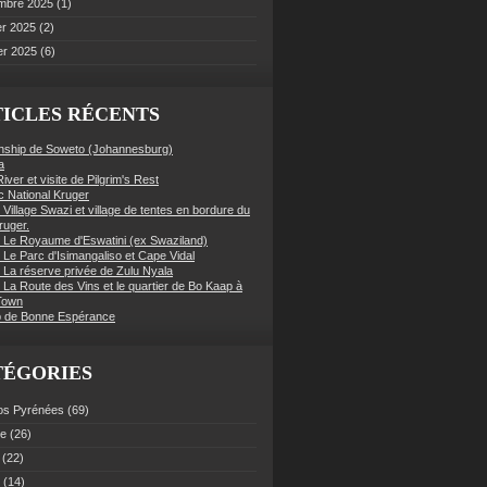
mbre 2025
(1)
er 2025
(2)
er 2025
(6)
ICLES RÉCENTS
nship de Soweto (Johannesburg)
a
iver et visite de Pilgrim's Rest
c National Kruger
 Village Swazi et village de tentes en bordure du
ruger.
: Le Royaume d'Eswatini (ex Swaziland)
 Le Parc d'Isimangaliso et Cape Vidal
: La réserve privée de Zulu Nyala
 La Route des Vins et le quartier de Bo Kaap à
Town
 de Bonne Espérance
TÉGORIES
os Pyrénées
(69)
ce
(26)
(22)
(14)