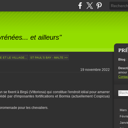
énées... et ailleurs"
PR
E ET LE VILLAGE...
ST PAUL'S BAY - MALTE >>
Blog
:
Descr
19 novembre 2022
amour p
Contac
 se fixent à Birgù (Vittoriosa) qui constitue l'endroit idéal pour amarrer
olidé par d'imposantes fortifications et Bormia (actuellement Cospicua)
e promenade pour les chevaliers.
Mars
Févri
Janvi