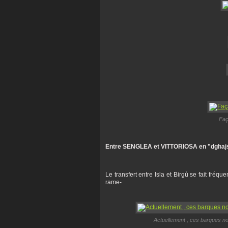
Faç
Entre SENGLEA et VITTORIOSA en "dghaj
Le transfert entre Isla et Birgù se fait fr
rame-
Actuellement , ces barques nou