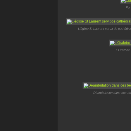
Por
L'église St Laurent servit de cathédral
L'Oratoire
Déambulation dans ces bell