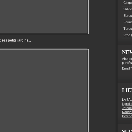
Cinque
Val de
Euro
Faune 
Turqu
Vrac
(
ses petits jardins...
NE
Abonne
publiés
Email
LIE
LA BA
lagrol
Jefoce
Rando
Pyréné
SUI