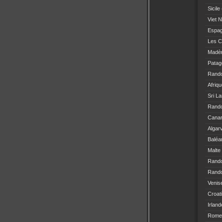
Sicile
Viet 
Espa
Les C
Madè
Patag
Rand
Afriq
Sri L
Rando
Canar
Algar
Baléa
Malte
Rand
Rando
Venis
Croat
Irland
Rome