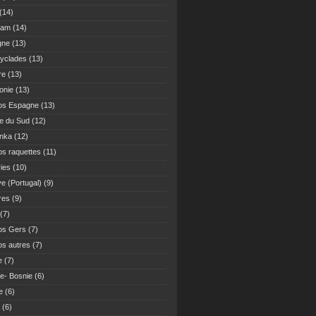
(14)
Nam
(14)
gne
(13)
yclades
(13)
re
(13)
onie
(13)
os Espagne
(13)
ue du Sud
(12)
anka
(12)
s raquettes
(11)
ies
(10)
ve (Portugal)
(9)
res
(9)
(7)
os Gers
(7)
s autres
(7)
e
(7)
ie- Bosnie
(6)
e
(6)
(6)