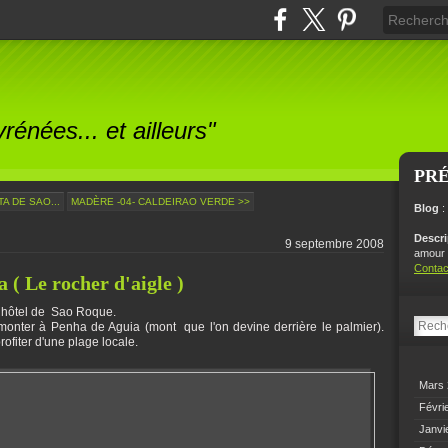
énées... et ailleurs"
PR
TA DE SAO...
MADÈRE -04- CALDEIRAO VERDE >>
Blog
:
Descr
9 septembre 2008
amour p
Contac
 ( Le rocher d'aigle )
re hôtel de Sao Roque.
, monter à Penha de Aguia (mont que l'on devine derrière le palmier).
ofiter d'une plage locale.
Mars
Févri
Janvi