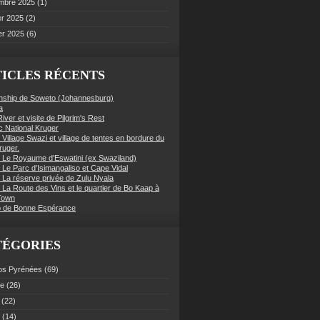
mbre 2025
(1)
er 2025
(2)
er 2025
(6)
ICLES RÉCENTS
nship de Soweto (Johannesburg)
a
iver et visite de Pilgrim's Rest
c National Kruger
 Village Swazi et village de tentes en bordure du
ruger.
: Le Royaume d'Eswatini (ex Swaziland)
 Le Parc d'Isimangaliso et Cape Vidal
: La réserve privée de Zulu Nyala
 La Route des Vins et le quartier de Bo Kaap à
Town
 de Bonne Espérance
TÉGORIES
os Pyrénées
(69)
ce
(26)
(22)
(14)