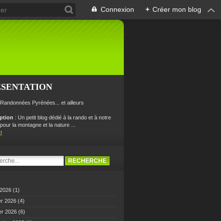
Connexion
+
Créer mon blog
ÉSENTATION
 Randonnées Pyrénées... et ailleurs
iption
: Un petit blog dédié à la rando et à notre
our la montagne et la nature ...
t
 2026
(1)
er 2026
(4)
er 2026
(6)