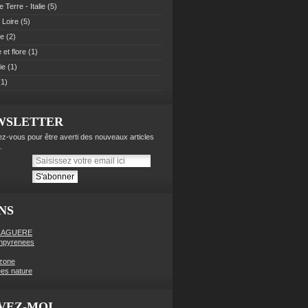
 Terre - Italie
(5)
 Loire
(5)
pe
(2)
et flore
(1)
ie
(1)
1)
WSLETTER
z-vous pour être averti des nouveaux articles
.
NS
LAGUERE
enpyrenees
zone
es nature
VEZ-MOI