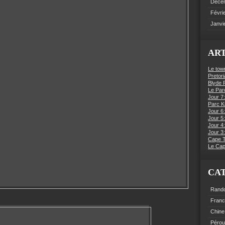
Déce
Févri
Janvi
ART
Le tow
Pretori
Blyde R
Le Par
Jour 7:
Parc K
Jour 6
Jour 5:
Jour 4
Jour 3:
Cape 
Le Cap
CA
Rand
Fran
Chine
Pérou