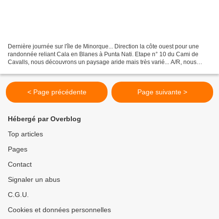
Dernière journée sur l'île de Minorque... Direction la côte ouest pour une
randonnée reliant Cala en Blanes à Punta Nati. Etape n° 10 du Cami de
Cavalls, nous découvrons un paysage aride mais très varié... A/R, nous
aurons fait une douzaine de kilomètres. Cami...
< Page précédente
Page suivante >
Hébergé par Overblog
Top articles
Pages
Contact
Signaler un abus
C.G.U.
Cookies et données personnelles