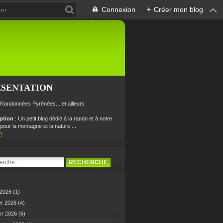
Connexion
+
Créer mon blog
ÉSENTATION
 Randonnées Pyrénées... et ailleurs
iption
: Un petit blog dédié à la rando et à notre
our la montagne et la nature ...
t
 2026
(1)
er 2026
(4)
er 2026
(6)