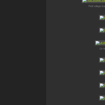
Petit village t
Le r