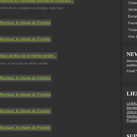
Cinque
ransformé en complexe touristique important...
Val de
Euro
Faune 
Turqu
Vrac
(
NE
Abonne
etour se fera par le même sentier...
publiés
Email
LIE
LA BA
lagrol
Jefoce
Rando
Pyréné
SUI