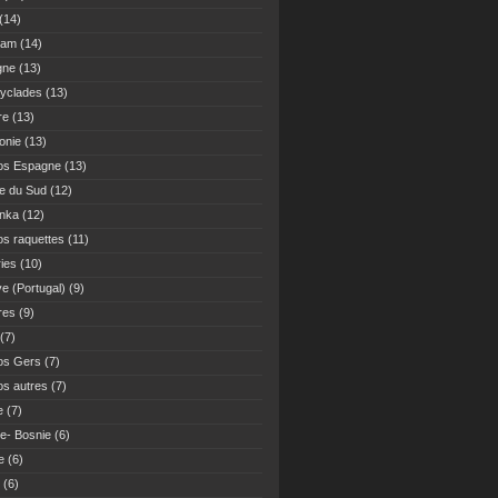
(14)
Nam
(14)
gne
(13)
yclades
(13)
re
(13)
onie
(13)
os Espagne
(13)
ue du Sud
(12)
anka
(12)
s raquettes
(11)
ies
(10)
ve (Portugal)
(9)
res
(9)
(7)
os Gers
(7)
s autres
(7)
e
(7)
ie- Bosnie
(6)
e
(6)
(6)