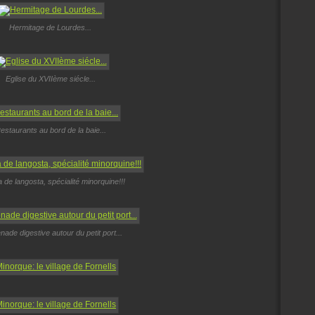
Hermitage de Lourdes...
Eglise du XVIIème siécle...
estaurants au bord de la baie...
 de langosta, spécialité minorquine!!!
ade digestive autour du petit port...