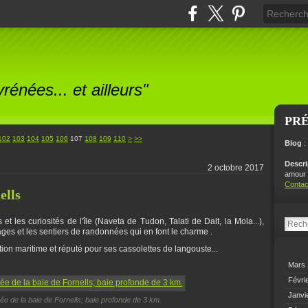
énées... et ailleurs"
PR
120
130
140
150
160
170
180
190
200
300
102
103
104
105
106
107
108
109
110
>
>>
Blog
:
Descr
2 octobre 2017
amour p
Contac
ells
 et les curiosités de l'île (Naveta de Tudon, Talati de Dalt, la Mola...),
ges et les sentiers de randonnées qui en font le charme .
ation maritime et réputé pour ses cassolettes de langouste...
Mars
Févri
Janvi
ntrée de la baie de Fornells; baie profonde de 3 km.