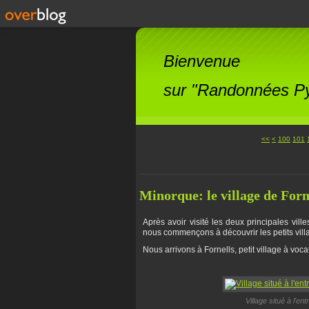
Bienvenue
sur "Randonnées Pyr
<<
<
100
101
Minorque: le village de Forn
Après avoir visité les deux principales villes
nous commençons à découvrir les petits villa
Nous arrivons à Fornells, petit village à voc
Village situé à l'e