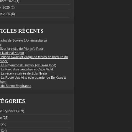
mbre 2025
(1)
er 2025
(2)
er 2025
(6)
ICLES RÉCENTS
nship de Soweto (Johannesburg)
a
iver et visite de Pilgrim's Rest
c National Kruger
 Village Swazi et village de tentes en bordure du
ruger.
: Le Royaume d'Eswatini (ex Swaziland)
 Le Parc d'Isimangaliso et Cape Vidal
: La réserve privée de Zulu Nyala
 La Route des Vins et le quartier de Bo Kaap à
Town
 de Bonne Espérance
TÉGORIES
os Pyrénées
(69)
ce
(26)
(22)
(14)