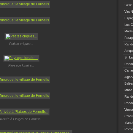
Sicile
Viet 
Espa
Les C
Madè
Patag
Petites criques...
Rand
Afriq
Sri L
Rando
Paysage lunaire...
Canar
Algar
Baléa
Malte
Rand
Rando
Venis
Croat
Arrivée à Platges de Fornells...
Irland
Rome