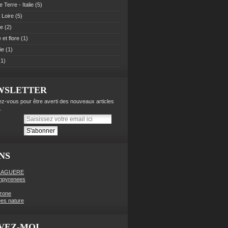
 Terre - Italie
(5)
 Loire
(5)
pe
(2)
et flore
(1)
ie
(1)
1)
WSLETTER
z-vous pour être averti des nouveaux articles
.
NS
LAGUERE
enpyrenees
zone
es nature
VEZ-MOI