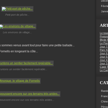
Déce
Févri
Janvi
Petit port de pêche...
ART
Les environs de village...
Le tow
Pretori
Blyde R
Le Par
s sommes venus avant tout pour faire une petite ballade...
Jour 7:
Parc K
ornells en longeant la côte...
Jour 6
Jour 5:
Jour 4
Jour 3:
Cape 
ntons un sentier facilement repérable...
Le Cap
CA
Rand
Fran
poussent encore sur ces terrains très arides...
Chine
Pérou