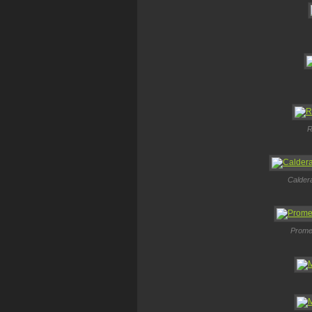
R
Caldera
Promen