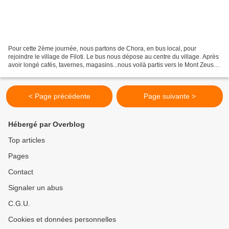
Pour cette 2ème journée, nous partons de Chora, en bus local, pour
rejoindre le village de Filoti. Le bus nous dépose au centre du village. Après
avoir longé cafés, tavernes, magasins...nous voilà partis vers le Mont Zeus.
Gros bourg aux maisons blanches,...
< Page précédente
Page suivante >
Hébergé par Overblog
Top articles
Pages
Contact
Signaler un abus
C.G.U.
Cookies et données personnelles