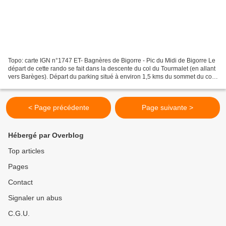
Topo: carte IGN n°1747 ET- Bagnères de Bigorre - Pic du Midi de Bigorre Le
départ de cette rando se fait dans la descente du col du Tourmalet (en allant
vers Barèges). Départ du parking situé à environ 1,5 kms du sommet du col
(1944m). Paysages totalement...
< Page précédente
Page suivante >
Hébergé par Overblog
Top articles
Pages
Contact
Signaler un abus
C.G.U.